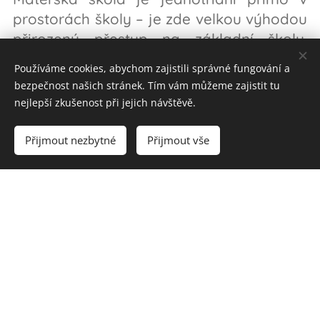
prostorách školy – je zde velkou výhodou
přirozený přestup na základní školu.
Kapacita je 10 dětí.
Používáme cookies, abychom zajistili správné fungování a
bezpečnost našich stránek. Tím vám můžeme zajistit tu
nejlepší zkušenost při jejich návštěvě.
Přijmout nezbytné
Přijmout vše
Veškeré aktuální dění a fotografie ze
školy a z akcí najdete na našem
Facebooku.