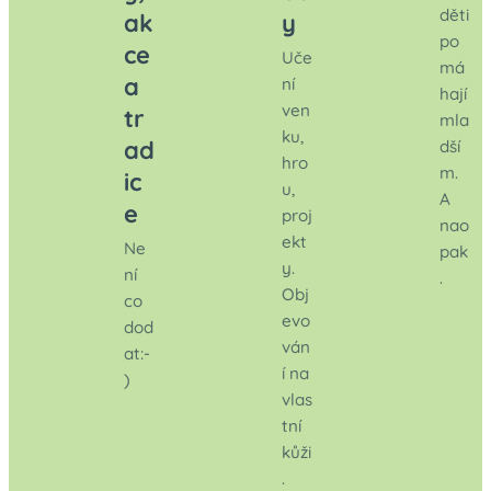
děti
ak
y
po
ce
Uče
má
a
ní
hají
ven
tr
mla
ku,
ad
dší
hro
m.
ic
u,
A
e
proj
nao
ekt
Ne
pak
y.
ní
.
Obj
co
evo
dod
ván
at:-
í na
)
vlas
tní
kůži
.