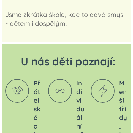
Jsme zkrátka škola, kde to dává smysl
- dětem i dospělým.
U nás děti poznají:
Př
In
M
át
di
en
el
vi
ší
sk
du
tří
é
ál
dy
a
ní
,