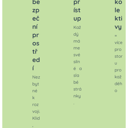
be
př
ko
zp
íst
le
eč
up
kti
ní
vy
Kaž
pr
dý
=
má
os
více
me
pro
tř
své
stor
ed
siln
u
í
é a
pro
sla
kaž
Nez
bé
déh
byt
strá
o
né
nky
k
.
roz
voji.
Klid
,