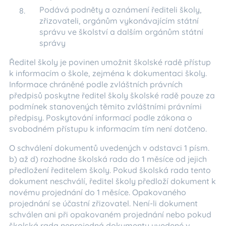
Podává podněty a oznámení řediteli školy,
zřizovateli, orgánům vykonávajícím státní
správu ve školství a dalším orgánům státní
správy
Ředitel školy je povinen umožnit školské radě přístup
k informacím o škole, zejména k dokumentaci školy.
Informace chráněné podle zvláštních právních
předpisů poskytne ředitel školy školské radě pouze za
podmínek stanovených těmito zvláštními právními
předpisy. Poskytování informací podle zákona o
svobodném přístupu k informacím tím není dotčeno.
O schválení dokumentů uvedených v odstavci 1 písm.
b) až d) rozhodne školská rada do 1 měsíce od jejich
předložení ředitelem školy. Pokud školská rada tento
dokument neschválí, ředitel školy předloží dokument k
novému projednání do 1 měsíce. Opakovaného
projednání se účastní zřizovatel. Není-li dokument
schválen ani při opakovaném projednání nebo pokud
školská rada neprojedná dokumenty uvedené v