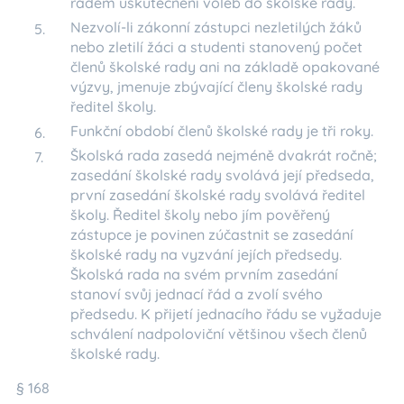
řádem uskutečnění voleb do školské rady.
Nezvolí-li zákonní zástupci nezletilých žáků
nebo zletilí žáci a studenti stanovený počet
členů školské rady ani na základě opakované
výzvy, jmenuje zbývající členy školské rady
ředitel školy.
Funkční období členů školské rady je tři roky.
Školská rada zasedá nejméně dvakrát ročně;
zasedání školské rady svolává její předseda,
první zasedání školské rady svolává ředitel
školy. Ředitel školy nebo jím pověřený
zástupce je povinen zúčastnit se zasedání
školské rady na vyzvání jejích předsedy.
Školská rada na svém prvním zasedání
stanoví svůj jednací řád a zvolí svého
předsedu. K přijetí jednacího řádu se vyžaduje
schválení nadpoloviční většinou všech členů
školské rady.
§ 168