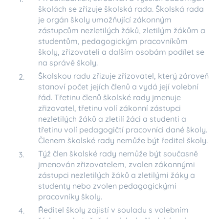
školách se zřizuje školská rada. Školská rada
je orgán školy umožňující zákonným
zástupcům nezletilých žáků, zletilým žákům a
studentům, pedagogickým pracovníkům
školy, zřizovateli a dalším osobám podílet se
na správě školy.
Školskou radu zřizuje zřizovatel, který zároveň
stanoví počet jejích členů a vydá její volební
řád. Třetinu členů školské rady jmenuje
zřizovatel, třetinu volí zákonní zástupci
nezletilých žáků a zletilí žáci a studenti a
třetinu volí pedagogičtí pracovníci dané školy.
Členem školské rady nemůže být ředitel školy.
Týž člen školské rady nemůže být současně
jmenován zřizovatelem, zvolen zákonnými
zástupci nezletilých žáků a zletilými žáky a
studenty nebo zvolen pedagogickými
pracovníky školy.
Ředitel školy zajistí v souladu s volebním