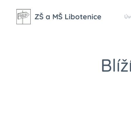
ZŠ a MŠ Libotenice
Úv
Blí