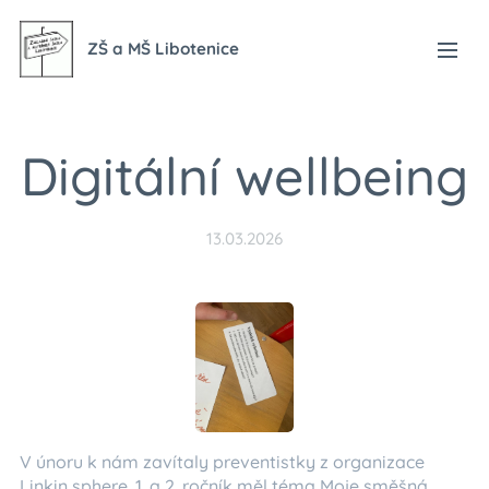
ZŠ a MŠ Libotenice
Digitální wellbeing
13.03.2026
V únoru k nám zavítaly preventistky z organizace
Linkin sphere. 1. a 2. ročník měl téma Moje směšná